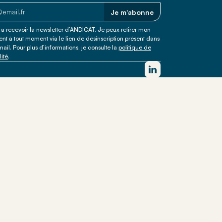
 trouver votre
Je m'abonne
à recevoir la newsletter d’ANDICAT. Je peux retirer mon
t à tout moment via le lien de désinscription présent dans
il. Pour plus d’informations, je consulte la
politique de
lité
.