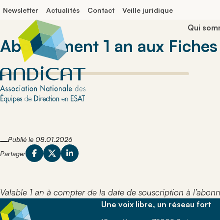
Panneau de gestion des cookies
Newsletter
Actualités
Contact
Veille juridique
Qui som
Abonnement 1 an aux Fiches
Prises de p
Délégués 
nationales
Correspo
départem
Explorez les 
analyses qu
Comprenez 
auprès des a
essentielle
institutionnel
leur contri
Evènement
développe
La comm
Retrouvez le
protégé et
rencontres e
Publié le 08.01.2026
Explorez l
organisés po
et événeme
Partager
réseau et pa
à la vitalit
Veille jurid
connaissanc
réseau AN
Le secteu
Suivez l’actua
réglementair
Explorez l
établissemen
Valable 1 an à compter de la date de souscription à l’abo
secteur pr
professionne
dans l’ac
Fiches pra
Une voix libre, un réseau fort
protégé et a
profession
Actualité
Consultez de