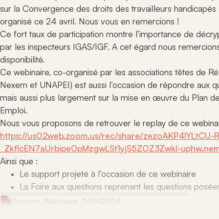
en situati
pour facilit
Suivez les 
sur la Convergence des droits des travailleurs handicapés 
des règles, 
et événeme
organisé ce 24 avril. Nous vous en remercions !
bonnes prati
concernent
Production
Ce fort taux de participation montre l’importance de décryp
et acteurs
Rejoindr
Accédez à l’
par les inspecteurs IGAS/IGF. A cet égard nous remerci
documents, 
Informez-vo
ressources é
disponibilité.
conditions
ANDICAT pour
rejoindre l
Ce webinaire, co-organisé par les associations têtes de
pratiques du
établissem
Nexem et UNAPEI) est aussi l’occasion de répondre aux qu
engagés.
mais aussi plus largement sur la mise en œuvre du Plan de 
Emploi.
Nous vous proposons de retrouver le replay de ce webinai
https://us02web.zoom.us/rec/share/zezoAKP4lYLtCU-
_ZkfIcEN7aUrbipe0pMzgwLSt1yjS5ZOZ3ZwkI-uphw.ne
Ainsi que :
Le support projeté à l’occasion de ce webinaire
La Foire aux questions reprenant les questions posée
Support_Webinaire_24042024
FAQ_Webinaire_24042024