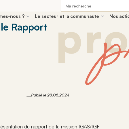
Recherche
:
p
pro
mes-nous ?
Le secteur et la communauté
Nos acti
 le Rapport
Nos prochains évènements
Nos formations à 
osition
régionaux et
Notre mission
Centre de formation
17
01
01
Sep.
Oct.
ndants
Découvrez la mission qui guide
Découvrez le centre de
chacune de nos actions et
formation d’ANDICAT, dédié au
entaux
orientations et
JOURNÉE DES PROFESSIONNE
INTER / INTR
donne du sens à notre
développement des
’ANDICAT partage
les missions
Espace Reuilly
Fiscalité des ES
engagement au quotidien.
compétences des
cteurs publics et
Notre histoire
Catalogue de formations
s des délégués et
professionnels du secteur
15
s.
16
bution au
s
Découvrez un parcours marqué
Oct.
O
protégé et adapté.
Voir tous nos évènements
ment du secteur
par des projets, des rencontres
unauté ANDICAT
s temps forts,
INTER / INTR
 adapté.
et des évolutions
t rendez-vous
es échanges, projets
déterminantes.
Piloter et mana
ur animer le
Nos valeurs
nts qui contribuent
rtager les
é et à la cohésion du
ique
Comprenez ce qui nous anime,
Publié le 28.05.2024
es.
DICAT.
ce en quoi nous croyons et la
r protégé
Consulter notre
lité législative et
manière dont nous le mettons
e qui impacte les
e fonctionnement du
en pratique.
Retrouvez la communauté ANDIC
Une voix libre, un réseau
ts et les
Notre organisation
otégé et son rôle
ls du secteur
compagnement
tiques
Découvrez la structure qui
dapté.
Consultez la carte des Délégués rég
12 rue Mayran - 75009 Pa
nel des personnes
permet à ANDICAT de
s du secteur
résentation du rapport de la mission IGAS/IGF
s fiches pratiques