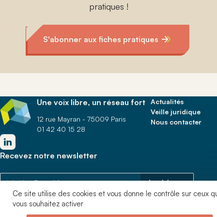
pratiques !
S'abonner aux fiches pratiques
Une voix libre, un réseau fort
Actualités
Veille juridique
12 rue Mayran - 75009 Paris
Nous contacter
01 42 40 15 28
Recevez notre newsletter
Je m'abonne
Ce site utilise des cookies et vous donne le contrôle sur ceux q
Je consens à recevoir la newsletter d’ANDICAT. Je peux retirer mon
vous souhaitez activer
consentement à tout moment via le lien de désinscription présent dans