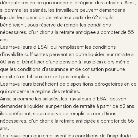
Contact
Evènements
Veille juridique
développement des compétences des professionnels
dérogatoires en ce qui concerne le régime des retraites. Ainsi,
Comprenez ce qui nous anime, ce en quoi nous
contribuent à la vitalité et à la cohésion du réseau
Retrouvez les temps forts, rencontres et rendez-vous
du secteur protégé et adapté.
si comme les salariés, les travailleurs peuvent demander à
croyons et la manière dont nous le mettons en
ANDICAT.
organisés pour animer le réseau et partager les
Catalogue de formations
pratique.
Recherche
liquider leur pension de retraite à partir de 62 ans, ils
Le secteur protégé
connaissances.
Espace
Notre organisation
Adhérer
:
bénéficient, sous réserve de remplir les conditions
Explorez le fonctionnement du secteur protégé et son
Veille juridique
personnel
Découvrez la structure qui permet à ANDICAT de
nécessaires, d’un droit à la retraite anticipée à compter de 55
rôle dans l’accompagnement professionnel des
Suivez l’actualité législative et réglementaire qui
fonctionner, de représenter ses adhérents et de
personnes en situation de handicap.
ans.
impacte les établissements et les professionnels du
porter ses actions partout en France.
Actualités du secteur
Les travailleurs d’ESAT qui remplissent les conditions
secteur protégé et adapté.
Contact
d’invalidité suffisantes peuvent en outre liquider leur retraite à
Suivez les annonces, initiatives et événements
Fiches pratiques
Nous sommes à votre écoute : découvrez tous nos
marquants qui concernent les établissements et
60 ans et bénéficier d’une pension à taux plein alors même
Consultez des fiches pratiques pour faciliter la
moyens de contact pour échanger facilement avec
acteurs du réseau.
compréhension des règles, procédures et bonnes
que les conditions d’assurance et de cotisation pour une
nous.
Rejoindre ANDICAT
pratiques du secteur.
retraite à un tel taux ne sont pas remplies.
Informez-vous sur les conditions et avantages à
Productions
Les travailleurs bénéficient de dispositions dérogatoires en ce
rejoindre le réseau national des établissements et
Accédez à l’ensemble des documents, études et
qui concerne le régime des retraites.
acteurs engagés.
ressources élaborés par ANDICAT pour éclairer les
Ainsi, si comme les salariés, les travailleurs d’ESAT peuvent
pratiques du secteur.
demander à liquider leur pension de retraite à partir de 62 ans,
ils bénéficient, sous réserve de remplir les conditions
nécessaires, d’un droit à la retraite anticipée à compter de 55
ans.
Les travailleurs qui remplissent les conditions de l’inaptitude