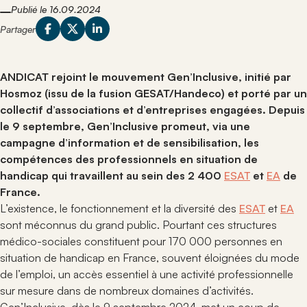
Contact
Evènements
Veille juridique
développement des compétences des professionnels
Comprenez ce qui nous anime, ce en quoi nous
Publié le 16.09.2024
contribuent à la vitalité et à la cohésion du réseau
Retrouvez les temps forts, rencontres et rendez-vous
du secteur protégé et adapté.
croyons et la manière dont nous le mettons en
ANDICAT.
Partager
organisés pour animer le réseau et partager les
Catalogue de formations
pratique.
Recherche
Le secteur protégé
connaissances.
Espace
Notre organisation
Adhérer
:
Explorez le fonctionnement du secteur protégé et son
Veille juridique
personnel
Découvrez la structure qui permet à ANDICAT de
rôle dans l’accompagnement professionnel des
ANDICAT rejoint le mouvement Gen’Inclusive, initié par
Suivez l’actualité législative et réglementaire qui
fonctionner, de représenter ses adhérents et de
personnes en situation de handicap.
impacte les établissements et les professionnels du
Hosmoz (issu de la fusion GESAT/Handeco) et porté par un
porter ses actions partout en France.
Actualités du secteur
secteur protégé et adapté.
collectif d’associations et d’entreprises engagées. Depuis
Contact
Suivez les annonces, initiatives et événements
Fiches pratiques
le 9 septembre, Gen’Inclusive promeut, via une
Nous sommes à votre écoute : découvrez tous nos
marquants qui concernent les établissements et
Consultez des fiches pratiques pour faciliter la
campagne d’information et de sensibilisation, les
moyens de contact pour échanger facilement avec
acteurs du réseau.
compréhension des règles, procédures et bonnes
nous.
compétences des professionnels en situation de
Rejoindre ANDICAT
pratiques du secteur.
handicap qui travaillent au sein des 2 400
ESAT
et
EA
de
Informez-vous sur les conditions et avantages à
Productions
France.
rejoindre le réseau national des établissements et
Accédez à l’ensemble des documents, études et
acteurs engagés.
L’existence, le fonctionnement et la diversité des
ESAT
et
EA
ressources élaborés par ANDICAT pour éclairer les
sont méconnus du grand public. Pourtant ces structures
pratiques du secteur.
médico-sociales constituent pour 170 000 personnes en
situation de handicap en France, souvent éloignées du mode
de l’emploi, un accès essentiel à une activité professionnelle
sur mesure dans de nombreux domaines d’activités.