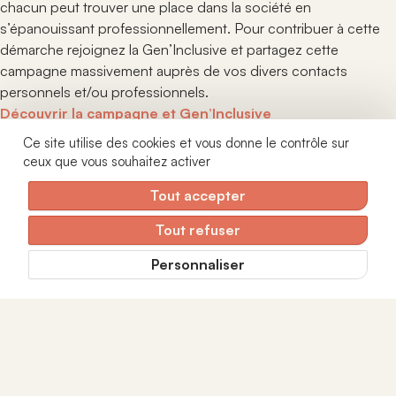
chacun peut trouver une place dans la société en
s’épanouissant professionnellement. Pour contribuer à cette
démarche rejoignez la Gen’Inclusive et partagez cette
campagne massivement auprès de vos divers contacts
personnels et/ou professionnels.
Découvrir la campagne et Gen’Inclusive
Une voix libre, un réseau fort
Actualités
Ce site utilise des cookies et vous donne le contrôle sur
Veille juridique
ceux que vous souhaitez activer
12 rue Mayran - 75009 Paris
Nous contacter
01 42 40 15 28
Tout accepter
Tout refuser
Recevez notre newsletter
Personnaliser
Je m'abonne
Je consens à recevoir la newsletter d’ANDICAT. Je peux retirer mon
consentement à tout moment via le lien de désinscription présent dans
chaque e-mail. Pour plus d’informations, je consulte la
politique de
confidentialité
.
CGV
|
Mentions légales
|
Politique de confidentialité
|