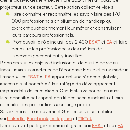
Gen’Inclusive, dès le 9 septembre 2024, met un coup de
projecteur sur ce secteur. Cette action collective vise à :
Faire connaître et reconnaître les savoir-faire des 170
000 professionnels en situation de handicap qui
exercent quotidiennement leur métier et construisent
leurs parcours professionnels.
Promouvoir le rôle inclusif des 2 400
ESAT
et
EA
et faire
connaitre les professionnels des métiers de
l’accompagnement qui y travaillent.
Pionniers sur les enjeux d’inclusion et de qualité de vie au
travail, mais aussi acteurs de l’économie locale et du « made in
France », les
ESAT
et
EA
apportent une réponse globale,
accessible et concrète à la stratégie de développement
responsable de leurs clients. Gen’Inclusive souhaites aussi
faire connaître cet aspect positif des achats inclusifs et faire
connaitre ces productions à un large public.
Suivez-nous ! Le mouvement Gen’inclusive se mobilise
sur
LinkedIn
,
Facebook
,
Instagram
et
TikTok
.
Découvrez et partagez comment, grâce aux
ESAT
et aux
EA
,