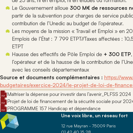
de 25 ans, ni en emploi, ni en études ou formation.
Le Gouvernement alloue
300 M€ de ressources n
partir de la subvention pour charges de service publ
contribution de l’Unedic au budget de l’opérateur.
Les moyens de la mission « Travail et Emploi » en 20
Emplois de l’État : 7 799 ETPT//Taxes affectées : 10
ETPT
Hausse des effectifs de Pôle Emploi de
+ 300 ETP
l’opérateur et de la hausse de la contribution de l’Un
avec les conseils départementaux
Source et documents complémentaires :
https://www
budgetaires/exercice-2024/le-projet-de-loi-de-finan
Maîtriser la dépense pour investir dans l’avenir_PLFSS 2024
Projet de loi de financement de la sécurité sociale pour 202
PROGRAMME 157 Handicap et dépendance
Une voix libre, un réseau fort
12 rue Mayran - 75009 Paris
01 42 40 15 28