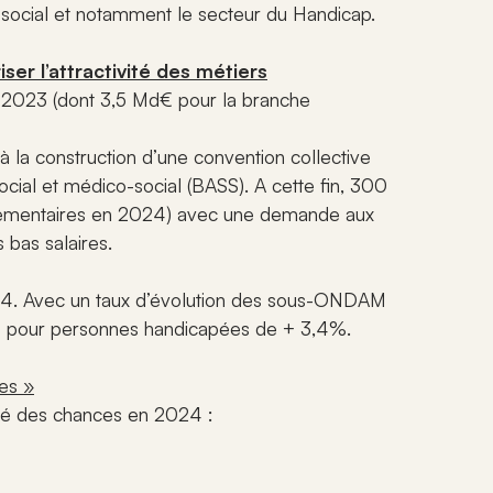
on de handicap.
Correspondants départementaux pour
01 42 40 15 28
fonctionner, de représenter ses
er la compréhension
-social et notamment le secteur du Handicap.
annonces, initiatives
adhérents et de porter ses
interlocuteur de proximité.
procédures et
Contact
nts marquants qui
actions partout en France.
ques du secteur.
 les établissements
s
Nous sommes à votre écoute :
Formulaire de contact
ser l’attractivité des métiers
 du réseau.
découvrez tous nos moyens de
e ANDICAT
ensemble des
Voir la carte
en 2023 (dont 3,5 Md€ pour la branche
contact pour échanger
études et
us sur les
facilement avec nous.
laborés par
 et avantages à
 éclairer les
e réseau national des
r à la construction d’une convention collective
 secteur.
ents et acteurs
ocial et médico-social (BASS). A cette fin, 300
émentaires en 2024) avec une demande aux
 bas salaires.
4. Avec un taux d’évolution des sous-ONDAM
es pour personnes handicapées de + 3,4%.
ces »
lité des chances en 2024 :