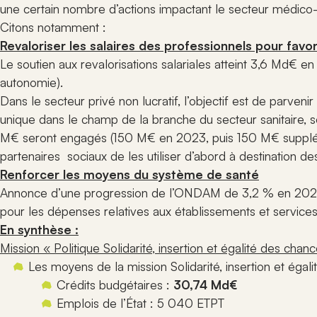
en situati
pour facilit
une certain nombre d’actions impactant le secteur médico
Suivez les 
des règles, 
et événeme
Citons notamment :
bonnes prati
concernent
Production
Revaloriser les salaires des professionnels pour favori
et acteurs
Rejoindr
Accédez à l’
Le soutien aux revalorisations salariales atteint 3,6 Md€ 
documents, 
Informez-vo
autonomie).
ressources é
conditions
ANDICAT pour
rejoindre l
Dans le secteur privé non lucratif, l’objectif est de parveni
pratiques du
établissem
unique dans le champ de la branche du secteur sanitaire, s
engagés.
M€ seront engagés (150 M€ en 2023, puis 150 M€ suppl
partenaires sociaux de les utiliser d’abord à destination des
Renforcer les moyens du système de santé
Annonce d’une progression de l’ONDAM de 3,2 % en 202
pour les dépenses relatives aux établissements et servic
En synthèse :
Mission « Politique Solidarité, insertion et égalité des chan
Les moyens de la mission Solidarité, insertion et éga
Crédits budgétaires :
30,74 Md€
Emplois de l’État : 5 040 ETPT