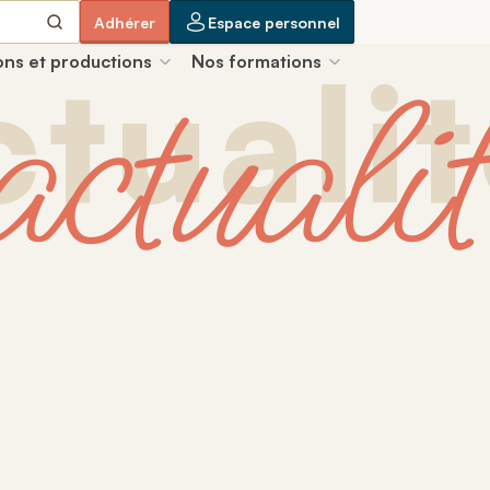
Adhérer
Espace personnel
actualit
ctuali
ons et productions
Nos formations
venir
Oct.
LS 2026
A
AT : traitement de la TVA
ct.
A
ger la transformation des ESAT
 catalogue de formations
AT
 fort
ionaux et
ris