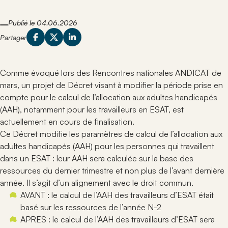
Contact
Evènements
Veille juridique
développement des compétences des professionnels
Comprenez ce qui nous anime, ce en quoi nous
contribuent à la vitalité et à la cohésion du réseau
Retrouvez les temps forts, rencontres et rendez-vous
du secteur protégé et adapté.
croyons et la manière dont nous le mettons en
ANDICAT.
organisés pour animer le réseau et partager les
Publié le 04.06.2026
Catalogue de formations
pratique.
Recherche
Le secteur protégé
connaissances.
Espace
Partager
Notre organisation
Adhérer
:
Explorez le fonctionnement du secteur protégé et son
Veille juridique
personnel
Découvrez la structure qui permet à ANDICAT de
rôle dans l’accompagnement professionnel des
Suivez l’actualité législative et réglementaire qui
fonctionner, de représenter ses adhérents et de
personnes en situation de handicap.
impacte les établissements et les professionnels du
porter ses actions partout en France.
Comme évoqué lors des Rencontres nationales ANDICAT de
Actualités du secteur
secteur protégé et adapté.
Contact
mars, un projet de Décret visant à modifier la période prise en
Suivez les annonces, initiatives et événements
Fiches pratiques
Nous sommes à votre écoute : découvrez tous nos
compte pour le calcul de l’allocation aux adultes handicapés
marquants qui concernent les établissements et
Consultez des fiches pratiques pour faciliter la
moyens de contact pour échanger facilement avec
acteurs du réseau.
(AAH), notamment pour les travailleurs en ESAT, est
compréhension des règles, procédures et bonnes
nous.
actuellement en cours de finalisation.
Rejoindre ANDICAT
pratiques du secteur.
Ce Décret modifie les paramètres de calcul de l’allocation aux
Informez-vous sur les conditions et avantages à
Productions
rejoindre le réseau national des établissements et
adultes handicapés (AAH) pour les personnes qui travaillent
Accédez à l’ensemble des documents, études et
acteurs engagés.
ressources élaborés par ANDICAT pour éclairer les
dans un ESAT : leur AAH sera calculée sur la base des
pratiques du secteur.
ressources du dernier trimestre et non plus de l’avant dernière
année. Il s’agit d’un alignement avec le droit commun.
AVANT : le calcul de l’AAH des travailleurs d’ESAT était
basé sur les ressources de l’année N-2
APRES : le calcul de l’AAH des travailleurs d’ESAT sera