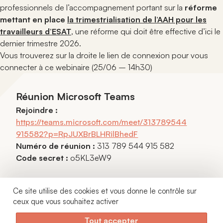
professionnels de l’accompagnement portant sur la
réforme
mettant en place
la trimestrialisation de l’AAH pour les
travailleurs d’ESAT
, une réforme qui doit être effective d’ici le
dernier trimestre 2026.
Vous trouverez sur la droite le lien de connexion pour vous
connecter à ce webinaire (25/06 – 14h30)
Réunion Microsoft Teams
Rejoindre :
https://teams.microsoft.com/meet/313789544
915582?p=RpJUXBrBLHRilBhedF
Numéro de réunion :
313 789 544 915 582
Code secret :
o5KL3eW9
Une voix libre, un réseau fort
Actualités
Ce site utilise des cookies et vous donne le contrôle sur
Veille juridique
ceux que vous souhaitez activer
12 rue Mayran - 75009 Paris
Nous contacter
01 42 40 15 28
Tout accepter