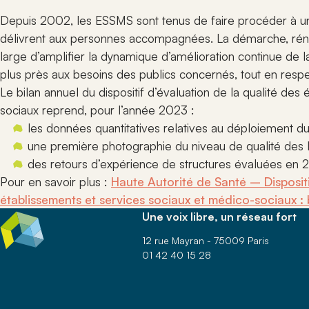
en situati
pour facilit
Suivez les 
Depuis 2002, les ESSMS sont tenus de faire procéder à une 
des règles, 
et événeme
bonnes prati
concernent
Production
délivrent aux personnes accompagnées. La démarche, rénové
et acteurs
Rejoindr
Accédez à l’
large d’amplifier la dynamique d’amélioration continue de l
documents, 
Informez-vo
plus près aux besoins des publics concernés, tout en respe
ressources é
conditions
Le bilan annuel du dispositif d’évaluation de la qualité de
ANDICAT pour
rejoindre l
pratiques du
sociaux reprend, pour l’année 2023 :
établissem
engagés.
les données quantitatives relatives au déploiement du d
une première photographie du niveau de qualité de
des retours d’expérience de structures évaluées en 
Pour en savoir plus :
Haute Autorité de Santé – Dispositi
établissements et services sociaux et médico-sociaux : 
Une voix libre, un réseau fort
12 rue Mayran - 75009 Paris
01 42 40 15 28