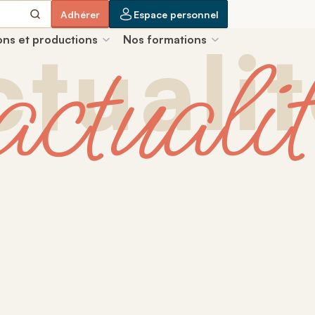
Adhérer
Espace personnel
actualit
ctuali
ons et productions
Nos formations
venir
Oct.
LS 2026
A
AT : traitement de la TVA
ct.
A
ger la transformation des ESAT
 catalogue de formations
AT
 fort
ionaux et
ris