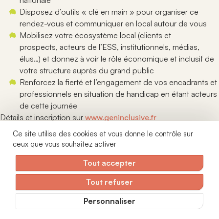
nationale
Disposez d’outils « clé en main » pour organiser ce
rendez-vous et communiquer en local autour de vous
Mobilisez votre écosystème local (clients et
prospects, acteurs de l’ESS, institutionnels, médias,
élus…) et donnez à voir le rôle économique et inclusif de
votre structure auprès du grand public
Renforcez la fierté et l’engagement de vos encadrants et
professionnels en situation de handicap en étant acteurs
de cette journée
Détails et inscription sur
www.geninclusive.fr
Une voix libre, un réseau fort
Actualités
Ce site utilise des cookies et vous donne le contrôle sur
Veille juridique
ceux que vous souhaitez activer
12 rue Mayran - 75009 Paris
Nous contacter
01 42 40 15 28
Tout accepter
Tout refuser
Recevez notre newsletter
Personnaliser
Je m'abonne