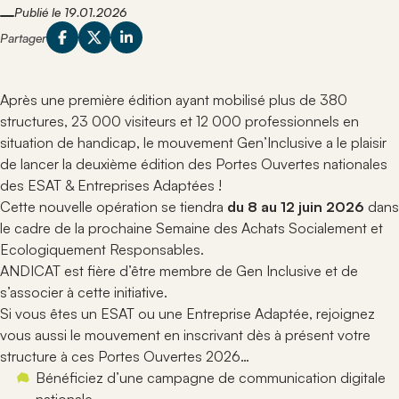
Contact
Evènements
Veille juridique
développement des compétences des professionnels
Comprenez ce qui nous anime, ce en quoi nous
Publié le 19.01.2026
contribuent à la vitalité et à la cohésion du réseau
Retrouvez les temps forts, rencontres et rendez-vous
du secteur protégé et adapté.
croyons et la manière dont nous le mettons en
ANDICAT.
Partager
organisés pour animer le réseau et partager les
Catalogue de formations
pratique.
Recherche
Le secteur protégé
connaissances.
Espace
Notre organisation
Adhérer
:
Explorez le fonctionnement du secteur protégé et son
Veille juridique
personnel
Découvrez la structure qui permet à ANDICAT de
rôle dans l’accompagnement professionnel des
Après une première édition ayant mobilisé plus de 380
Suivez l’actualité législative et réglementaire qui
fonctionner, de représenter ses adhérents et de
personnes en situation de handicap.
impacte les établissements et les professionnels du
structures, 23 000 visiteurs et 12 000 professionnels en
porter ses actions partout en France.
Actualités du secteur
secteur protégé et adapté.
situation de handicap, le mouvement Gen’Inclusive a le plaisir
Contact
Suivez les annonces, initiatives et événements
Fiches pratiques
de lancer la deuxième édition des Portes Ouvertes nationales
Nous sommes à votre écoute : découvrez tous nos
marquants qui concernent les établissements et
Consultez des fiches pratiques pour faciliter la
des ESAT & Entreprises Adaptées !
moyens de contact pour échanger facilement avec
acteurs du réseau.
compréhension des règles, procédures et bonnes
nous.
Cette nouvelle opération se tiendra
du 8 au 12 juin 2026
dans
Rejoindre ANDICAT
pratiques du secteur.
le cadre de la prochaine Semaine des Achats Socialement et
Informez-vous sur les conditions et avantages à
Productions
Ecologiquement Responsables.
rejoindre le réseau national des établissements et
Accédez à l’ensemble des documents, études et
acteurs engagés.
ANDICAT est fière d’être membre de Gen Inclusive et de
ressources élaborés par ANDICAT pour éclairer les
s’associer à cette initiative.
pratiques du secteur.
Si vous êtes un ESAT ou une Entreprise Adaptée, rejoignez
vous aussi le mouvement en inscrivant dès à présent votre
structure à ces Portes Ouvertes 2026…
Bénéficiez d’une campagne de communication digitale