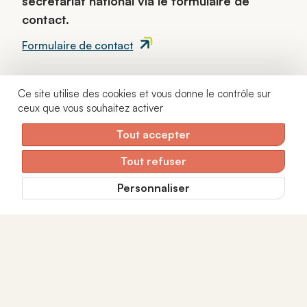
secrétariat national via le formulaire de
contact.
Formulaire de contact
Une voix libre, un réseau fort
Actualités
Ce site utilise des cookies et vous donne le contrôle sur
Veille juridique
ceux que vous souhaitez activer
12 rue Mayran - 75009 Paris
Nous contacter
01 42 40 15 28
Tout accepter
Tout refuser
Recevez notre newsletter
Personnaliser
Je m'abonne
Je consens à recevoir la newsletter d’ANDICAT. Je peux retirer mon
consentement à tout moment via le lien de désinscription présent dans
chaque e-mail. Pour plus d’informations, je consulte la
politique de
confidentialité
.
CGV
|
Mentions légales
|
Politique de confidentialité
|
Gestion des cookies
|
Plan du site
|
Réalisé par