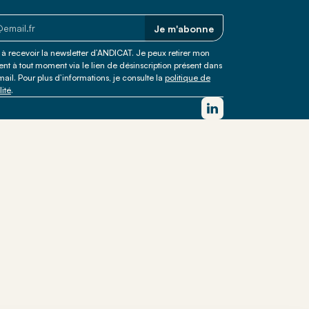
 trouver votre
Je m'abonne
à recevoir la newsletter d’ANDICAT. Je peux retirer mon
t à tout moment via le lien de désinscription présent dans
il. Pour plus d’informations, je consulte la
politique de
lité
.